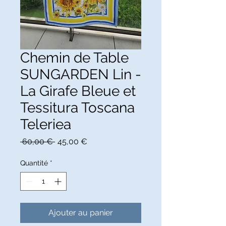
Chemin de Table
SUNGARDEN Lin -
La Girafe Bleue et
Tessitura Toscana
Teleriea
Prix
Prix
 60,00 € 
45,00 €
original
promotionnel
Quantité
*
Ajouter au panier