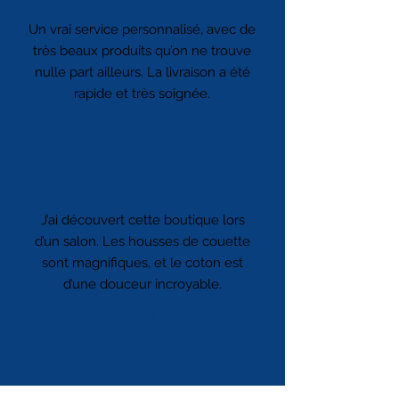
Un vrai service personnalisé, avec de
très beaux produits qu’on ne trouve
nulle part ailleurs. La livraison a été
rapide et très soignée.
Marc D.
J’ai découvert cette boutique lors
d’un salon. Les housses de couette
sont magnifiques, et le coton est
d’une douceur incroyable.
Sophie M.