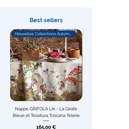
Best sellers
Nouvelles Collections Automne
Bonne Affaire !
Nappe GRIFOLA Lin - La Girafe
Tapis MOJITO Polyester
Bleue et Tessitura Toscana Telerie
Bleue et Tessitura Tos
Prix
165,00 €