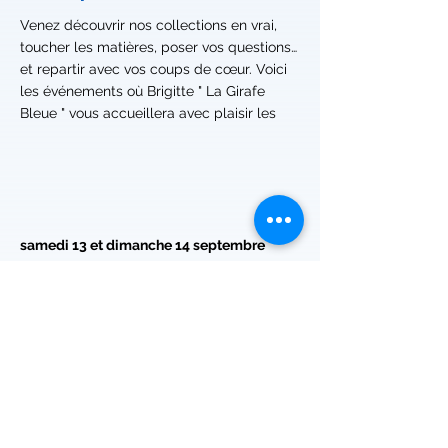
Venez découvrir nos collections en vrai,
toucher les matières, poser vos questions…
et repartir avec vos coups de cœur. Voici
les événements où Brigitte " La Girafe
Bleue " vous accueillera avec plaisir les
samedi 13 et dimanche 14 septembre
2026 de 10 à 18 h
GARDEN FESTIVAL au Château de Hex
(Heers) à
3870 HEERS
(Belgique) à 25 km de Liège.