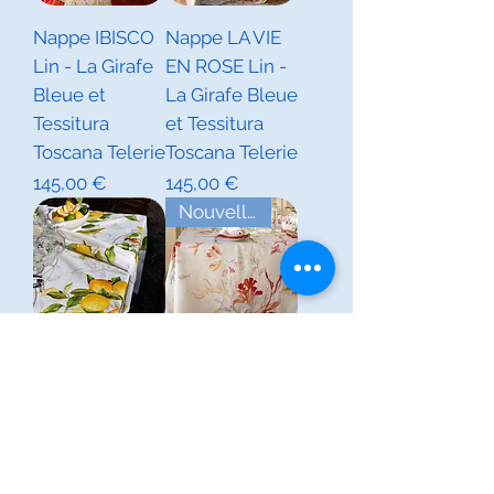
Nappe IBISCO
Nappe LA VIE
Lin - La Girafe
EN ROSE Lin -
Bleue et
La Girafe Bleue
Tessitura
et Tessitura
Toscana Telerie
Toscana Telerie
Prix
Prix
145,00 €
145,00 €
Nouvelles Collections Eté
Nappe
Nappe ONDIVA
LIMONCELLO
Lin - La Girafe
Lin - La Girafe
Bleue et
Bleue et
Tessitura
Tessitura
Toscana Telerie