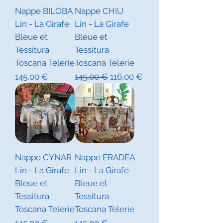
Nappe BILOBA
Nappe CHIU
Lin - La Girafe
Lin - La Girafe
Bleue et
Bleue et
Tessitura
Tessitura
Toscana Telerie
Toscana Telerie
Prix
Prix original
Prix promotionnel
145,00 €
145,00 €
116,00 €
Nappe CYNAR
Nappe ERADEA
Lin - La Girafe
Lin - La Girafe
Bleue et
Bleue et
Tessitura
Tessitura
Toscana Telerie
Toscana Telerie
Prix
Prix