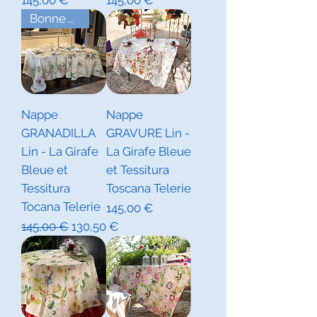
145,00 €
145,00 €
Bonne Affaire !
Nappe
Nappe
GRANADILLA
GRAVURE Lin -
Lin - La Girafe
La Girafe Bleue
Bleue et
et Tessitura
Tessitura
Toscana Telerie
Tocana Telerie
Prix
145,00 €
Prix original
Prix promotionnel
145,00 €
130,50 €