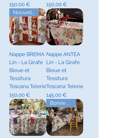
Prix
Prix
150,00 €
150,00 €
Nouvelles Collections Hiver
Nappe BREMA
Nappe ANTEA
Lin - La Girafe
Lin - La Girafe
Bleue et
Bleue et
Tessitura
Tessitura
Toscana Telerie
Toscana Telerie
Prix
Prix
150,00 €
145,00 €
Bonne Affaire ! Dernière Pièce