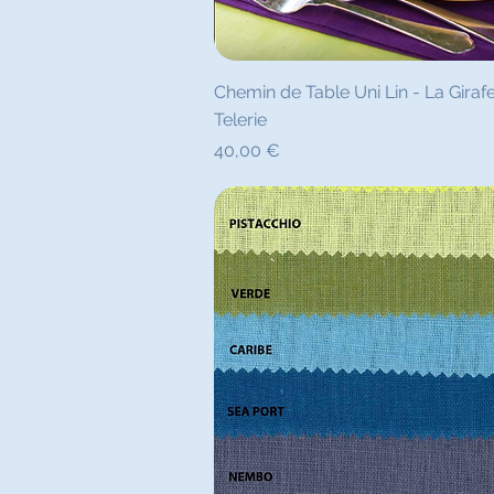
Aperçu ra
Chemin de Table Uni Lin - La Giraf
Telerie
Prix
40,00 €