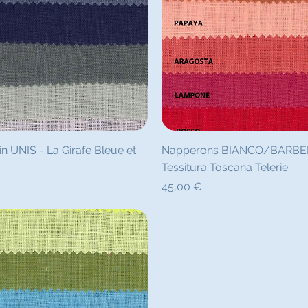
pide
Ape
UNIS - La Girafe Bleue et
Napperons BIANCO/BARBERA 
Tessitura Toscana Telerie
Prix
45,00 €