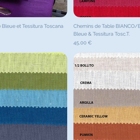
pide
Ape
e Bleue et Tessitura Toscana
Chemins de Table BIANCO/B
Bleue & Tessitura Tosc.T.
Prix
45,00 €