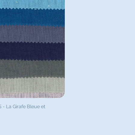
pide
 La Girafe Bleue et