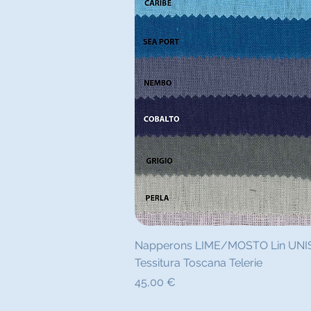
Aperçu ra
Napperons LIME/MOSTO Lin UNIS -
Tessitura Toscana Telerie
Prix
45,00 €