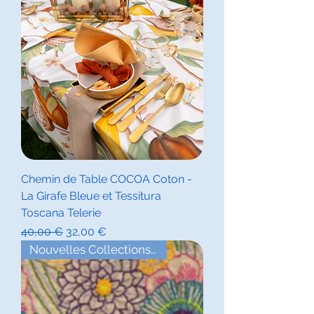
Chemin de Table COCOA Coton -
La Girafe Bleue et Tessitura
Toscana Telerie
Prix original
Prix promotionnel
40,00 €
32,00 €
Nouvelles Collections Eté