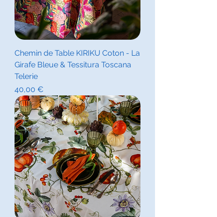
Chemin de Table KIRIKU Coton - La
Girafe Bleue & Tessitura Toscana
Telerie
Prix
40,00 €