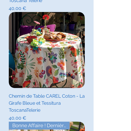
Toscana Telerie
Prix
40,00 €
Chemin de Table CAREL Coton - La
Girafe Bleue et Tessitura
ToscanaTelerie
Prix
40,00 €
Bonne Affaire ! Dernière Pièce