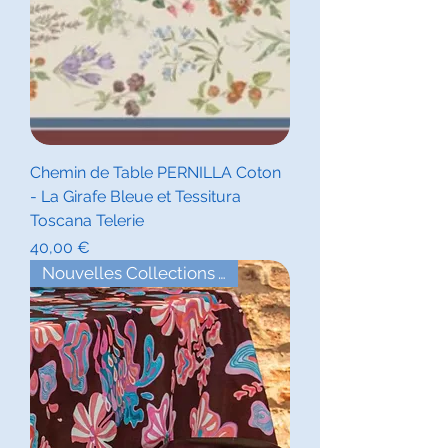
Chemin de Table PERNILLA Coton
- La Girafe Bleue et Tessitura
Toscana Telerie
Prix
40,00 €
Nouvelles Collections Automne