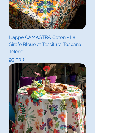
Nappe CAMASTRA Coton - La
Girafe Bleue et Tessitura Toscana
Telerie
Prix
95,00 €