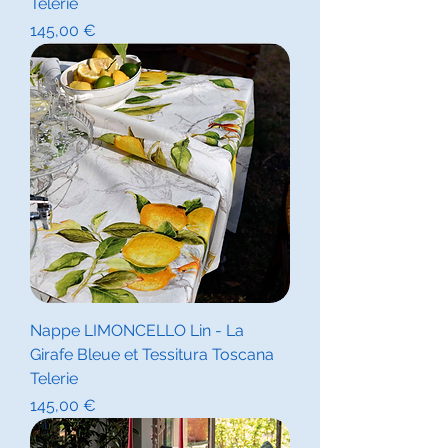
Telerie
Prix
145,00 €
Nappe LIMONCELLO Lin - La
Girafe Bleue et Tessitura Toscana
Telerie
Prix
145,00 €