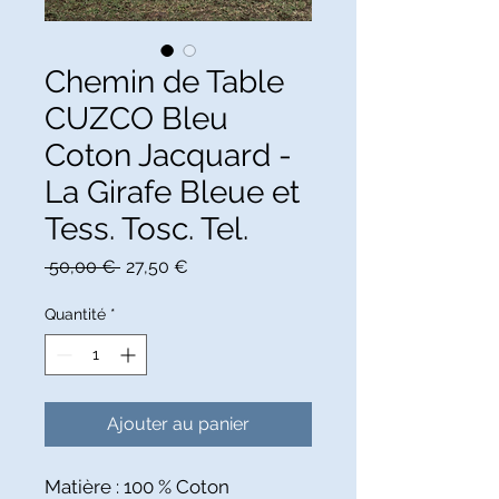
Chemin de Table
CUZCO Bleu
Coton Jacquard -
La Girafe Bleue et
Tess. Tosc. Tel.
Prix
Prix
 50,00 € 
27,50 €
original
promotionnel
Quantité
*
Ajouter au panier
Matière : 100 % Coton