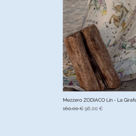
Mezzero ZODIACO Lin - La Girafe 
Prix original
Prix promotionnel
160,00 €
96,00 €