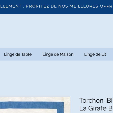
LLEMENT : PROFITEZ DE NOS MEILLEURES OFFR
Linge de Table
Linge de Maison
Linge de Lit
Torchon IB
La Girafe B