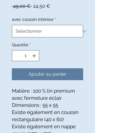
Prix
Prix
 49,00 € 
24,50 €
original
promotionnel
avec coussin intérieur
*
Quantité
*
Ajouter au panier
Matière : 100 % lin premium
avec fermeture éclair
Dimensions : 55 x 55
Existe également en coussin
rectangulaire (40 x 60)
Existe également en nappe