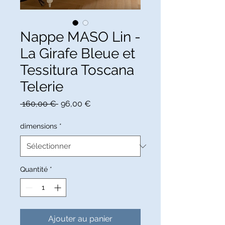
Nappe MASO Lin -
La Girafe Bleue et
Tessitura Toscana
Telerie
Prix
Prix
 160,00 € 
96,00 €
original
promotionnel
dimensions
*
Quantité
*
Ajouter au panier