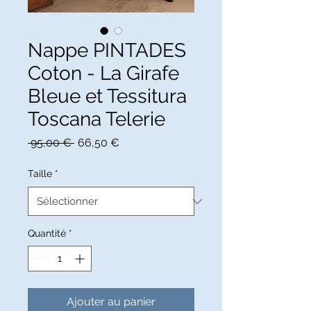
Nappe PINTADES
Coton - La Girafe
Bleue et Tessitura
Toscana Telerie
Prix
Prix
 95,00 € 
66,50 €
original
promotionnel
Taille
*
Quantité
*
Ajouter au panier