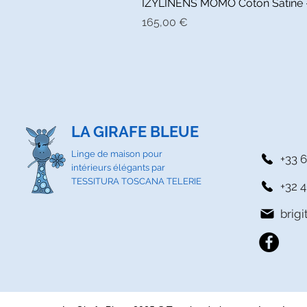
IZYLINENS MOMO Coton Satiné - L
Prix
165,00 €
LA GIRAFE BLEUE
Linge de maison pour
+33 6
intérieurs élégants par
TESSITURA TOSCANA TELERIE
+32 4
brig