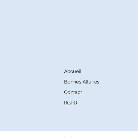
Nappe Ronde PETITS POIS Mét
Prix
115,00 €
Accueil
Bonnes Affaires
Contact
RGPD