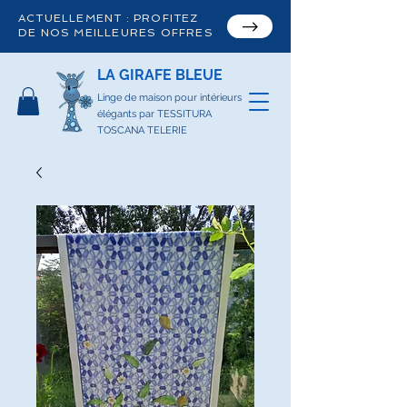
ACTUELLEMENT : PROFITEZ
DE NOS MEILLEURES OFFRES
LA GIRAFE BLEUE
Linge de maison pour intérieurs
élégants par TESSITURA
TOSCANA TELERIE