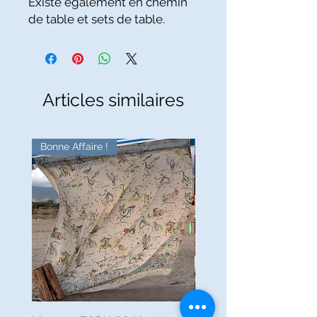
Existe également en chemin
de table et sets de table.
Articles similaires
Bonne Affaire !
Bonne Affaire !