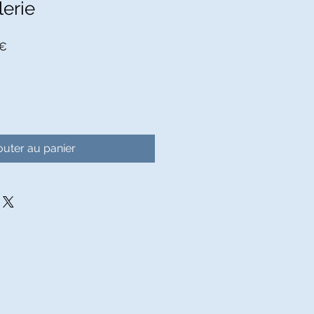
lerie
Prix
 €
promotionnel
outer au panier