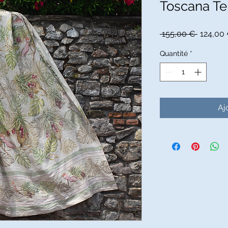
Toscana Te
Prix
 155,00 € 
124,00
original
Quantité
*
Aj