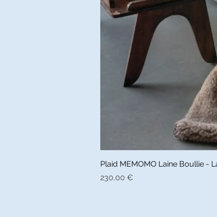
Plaid MEMOMO Laine Boullie - La 
Prix
230,00 €