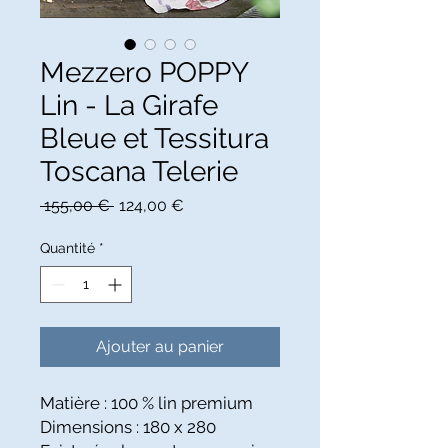
Mezzero POPPY
Lin - La Girafe
Bleue et Tessitura
Toscana Telerie
Prix
Prix
 155,00 € 
124,00 €
original
promotionnel
Quantité
*
Ajouter au panier
Matière : 100 % lin premium
Dimensions : 180 x 280